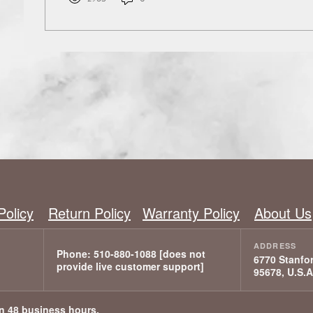
Policy
Return Policy
Warranty Policy
About Us
6770 Stanfor
95678, U.S.